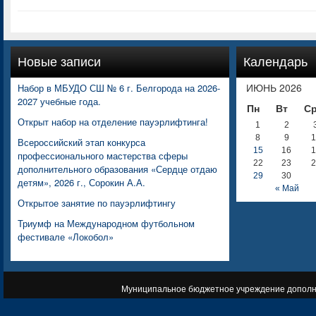
Новые записи
Календарь
ИЮНЬ 2026
Набор в МБУДО СШ № 6 г. Белгорода на 2026-
2027 учебные года.
Пн
Вт
С
Открыт набор на отделение пауэрлифтинга!
1
2
8
9
1
Всероссийский этап конкурса
15
16
1
профессионального мастерства сферы
22
23
2
дополнительного образования «Сердце отдаю
29
30
детям», 2026 г., Сорокин А.А.
« Май
Открытое занятие по пауэрлифтингу
Триумф на Международном футбольном
фестивале «Локобол»
Муниципальное бюджетное учреждение дополни