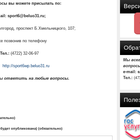
осы вы можете присылать по:
Верс
ail: sport6@beluo31.ru;
елгород, проспект Б.Хмельницкого, 107;
же позвонив по телефону
Обрат
Тел.:
(4722) 32-06-97
Мы все
вопрос
http://sport6wp.beluo31.ru
e-mail: 
Тел.:
(47
ды ответить на любые вопросы.
Поле
зательно)
 будет опубликована) (обязательно)