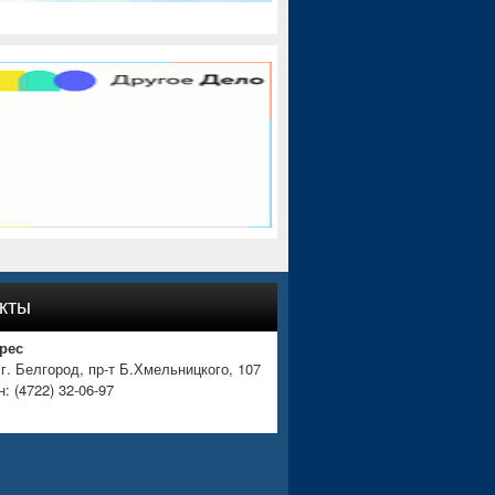
кты
рес
 г. Белгород, пр-т Б.Хмельницкого, 107
: (4722) 32-06-97