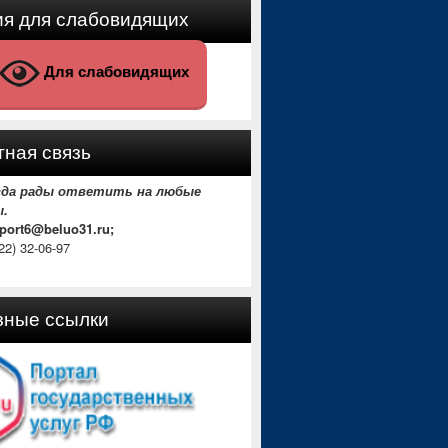
ия для слабовидящих
Для слабовидящих
ная связь
гда рады ответить на любые
ы.
sport6@beluo31.ru;
22) 32-06-97
зные ссылки