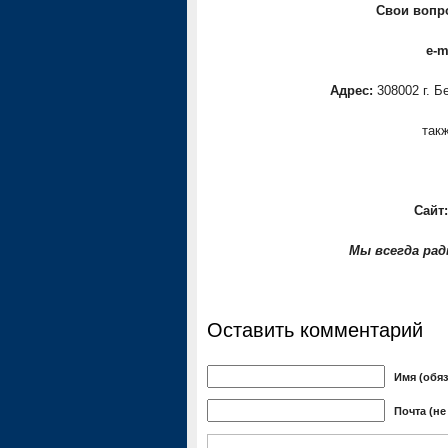
Свои вопр
e-m
Адрес:
308002 г. Б
так
Сайт:
Мы всегда ра
Оставить комментарий
Имя (обя
Почта (не