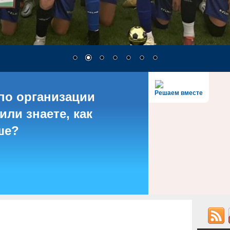
Решаем вместе
по организации
или знаете, как
ше?