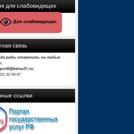
ия для слабовидящих
Для слабовидящих
ная связь
гда рады ответить на любые
ы.
sport6@beluo31.ru;
22) 32-06-97
зные ссылки