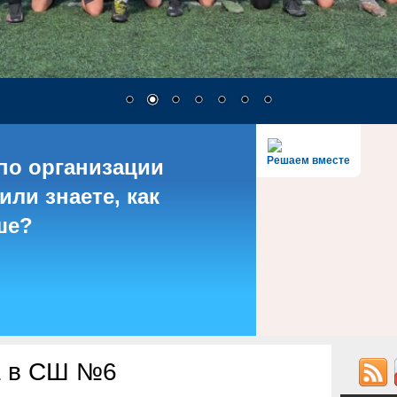
Решаем вместе
по организации
или знаете, как
ше?
а в СШ №6