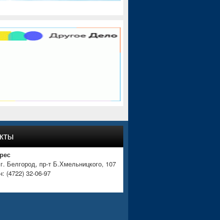
кты
рес
 г. Белгород, пр-т Б.Хмельницкого, 107
: (4722) 32-06-97