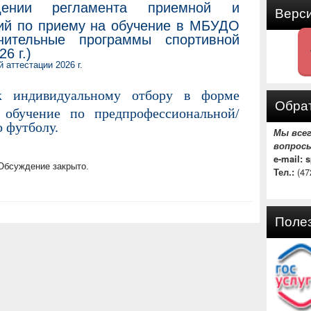
дении регламента приемной и
Верс
ий по приему на обучение в МБУДО
ельные программы спортивной
6 г.)
 аттестации 2026 г.
к индивидуальному отбору в форме
Обрат
 обучение по предпрофессиональной/
 футболу.
Мы все
вопрос
e-mail: 
Обсуждение закрыто.
Тел.:
(47
Поле