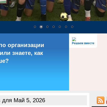
Решаем вместе
по организации
или знаете, как
ше?
 для Май 5, 2026