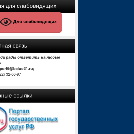
ия для слабовидящих
Для слабовидящих
ная связь
гда рады ответить на любые
ы.
sport6@beluo31.ru;
22) 32-06-97
зные ссылки