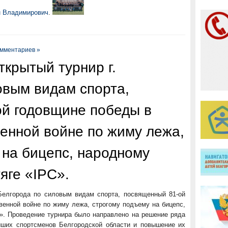
н Владимирович
.
омментариев »
ткрытый турнир г.
овым видам спорта,
й годовщине победы в
енной войне по жиму лежа,
 на бицепс, народному
яге «IPC».
 Белгорода по силовым видам спорта, посвященный 81-ой
енной войне по жиму лежа, строгому подъему на бицепс,
». Проведение турнира было направлено на решение ряда
ших спортсменов Белгородской области и повышение их