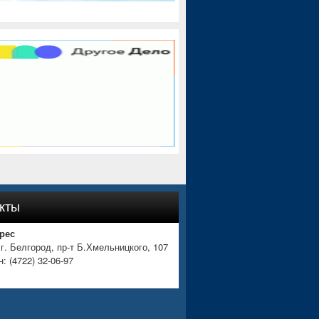
кты
рес
 г. Белгород, пр-т Б.Хмельницкого, 107
: (4722) 32-06-97