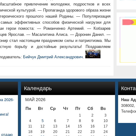
Масштабное привлечение молодежи, подростков и всех
ческой культурой. — Пропаганда здорового образа жизни
 героического прошлого нашей Родины. — Популяризация
з самых эффективных способов физической нагрузки для
аши герои помоста: — Романченко Артемий. — Кобзарев
цев Ярослав. — Масалитина Алиса. — Доронин Данил. —
рнир стал настоящим праздником силы и патриотизма. Мы
естную борьбу и достойные результаты! Поздравляем
подаватель:
Бийчук Дмитрий Александрович
.
Календарь
Конта
МАЙ 2026
а 2026-
Наш Ад
308002,
Пн
Вт
Ср
Чт
Пт
Сб
Вс
Телефон
инга!
1
2
3
4
5
6
7
8
9
10
11
12
13
14
15
16
17
18
19
20
21
22
23
24
е отдаю