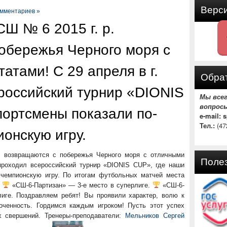
Верс
омментариев »
Ш № 6 2015 г. р.
обережья Черного моря с
атами! С 29 апреля в г.
Обрат
российский турнир «DIONIS
Мы все
вопрос
портсмены показали по-
e-mail: 
Тел.:
(47
онскую игру.
возвращаются с побережья Черного моря с отличными
Поле
 проходил всероссийский турнир «DIONIS CUP», где наши
 чемпионскую игру. По итогам футбольных матчей места
:
«СШ-6-Партизан» — 3-е место в суперлиге.
«СШ-6-
иге. Поздравляем ребят! Вы проявили характер, волю к
ченность. Гордимся каждым игроком! Пусть этот успех
 свершений. Тренеры-преподаватели:
Мельников Сергей