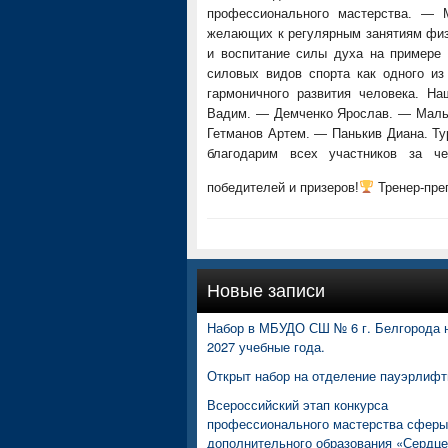
профессионального мастерства. — 
желающих к регулярным занятиям физи
и воспитание силы духа на примере
силовых видов спорта как одного и
гармоничного развития человека. Н
Вадим. — Демченко Ярослав. — Маль
Гетманов Артем. — Панькив Диана. Ту
благодарим всех участников за ч
победителей и призеров!
Тренер-пре
Новые записи
Набор в МБУДО СШ № 6 г. Белгорода н
2027 учебные года.
Открыт набор на отделение пауэрлифт
Всероссийский этап конкурса
профессионального мастерства сферы
дополнительного образования «Сердц