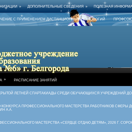
АНИЗАЦИИ
»
ДОПОЛНИТЕЛЬНЫЕ СВЕДЕНИЯ
»
ПОЛЕЗНАЯ ИНФОРМ
УЧЕНИЕ С ПРИМЕНЕНИЕМ ДИСТАНЦИОННЫХ ТЕХНОЛОГИЙ
ПРОФСОЮ
»
А
РАСПИСАНИЕ ЗАНЯТИЙ
КРЫТОЙ ЛЕТНЕЙ СПАРТАКИАДЫ СРЕДИ ОБУЧАЮЩИХСЯ УЧРЕЖДЕНИЙ Д
ГО КОНКУРСА ПРОФЕССИОНАЛЬНОГО МАСТЕРСТВА РАБОТНИКОВ СФЕРЫ 
ИН А.А.
ССИОНАЛЬНОГО МАСТЕРСТВА «СЕРДЦЕ ОТДАЮ ДЕТЯМ», 2026 Г. СОРОК