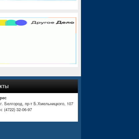
кты
рес
 г. Белгород, пр-т Б.Хмельницкого, 107
: (4722) 32-06-97