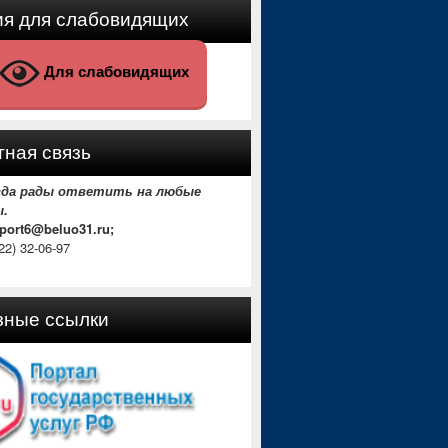
ия для слабовидящих
Для слабовидящих
ная связь
гда рады ответить на любые
ы.
sport6@beluo31.ru;
22) 32-06-97
зные ссылки