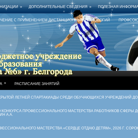
АНИЗАЦИИ
»
ДОПОЛНИТЕЛЬНЫЕ СВЕДЕНИЯ
»
ПОЛЕЗНАЯ ИНФОРМ
УЧЕНИЕ С ПРИМЕНЕНИЕМ ДИСТАНЦИОННЫХ ТЕХНОЛОГИЙ
ПРОФСОЮ
»
А
РАСПИСАНИЕ ЗАНЯТИЙ
КРЫТОЙ ЛЕТНЕЙ СПАРТАКИАДЫ СРЕДИ ОБУЧАЮЩИХСЯ УЧРЕЖДЕНИЙ Д
ГО КОНКУРСА ПРОФЕССИОНАЛЬНОГО МАСТЕРСТВА РАБОТНИКОВ СФЕРЫ 
ИН А.А.
ССИОНАЛЬНОГО МАСТЕРСТВА «СЕРДЦЕ ОТДАЮ ДЕТЯМ», 2026 Г. СОРОК