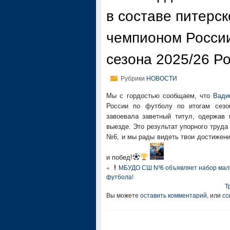
в составе питерск
чемпионом России
сезона 2025/26 Р
Рубрики
НОВОСТИ
Мы с гордостью сообщаем, что
Вади
России по футболу по итогам сезон
завоевала заветный титул, одержав
выезде. Это результат упорного труд
№6, и мы рады видеть твои достижени
и побед!
«
МБУДО СШ Nº6 объявляет набор мальч
футбола!
Т
Вы можете
оставить комментарий
, или
сс