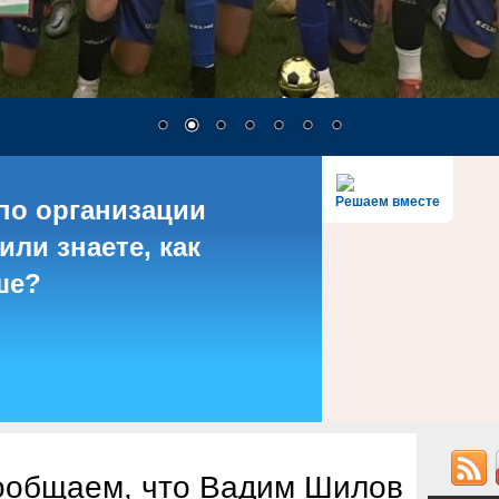
Решаем вместе
по организации
или знаете, как
ше?
сообщаем, что Вадим Шилов