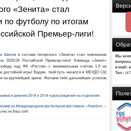
Верс
ого «Зенита» стал
 по футболу по итогам
оссийской Премьер-лиги!
Обрат
м Шилов
в составе питерского «Зенита» стал чемпионом
Мы все
а 2025/26 Российской Премьер-лиги! Команда «Зенит»
вопрос
 победу над ФК «Ростов» с минимальным счётом 1:0 на
e-mail: 
Тел.:
(47
а и достойной игры! Вадим, твой путь начался в МБУДО СШ
я на крупнейшей арене. Желаем тебе дальнейших успехов
Поле
иков и девочек 2018 и 2019 годов рождения на отделение
риумф на Международном футбольном фестивале «Локобол»
»
ылку
на Ваш сайт.